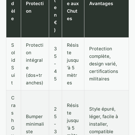
d
Protecti
e aux
Avantages
e
èl
on
Chut
n
e
es
€
)
S
Protecti
Résis
3
Protection
ol
on
te
5
complète,
id
intégral
jusqu
-
design varié,
S
e
'à 5
4
certifications
ui
(dos+tr
mètr
5
militaires
t
anches)
es
C
ra
Résis
2
Style épuré,
s
te
Bumper
5
léger, facile à
h
jusqu
minimali
-
installer,
G
'à 5
ste
3
compatible