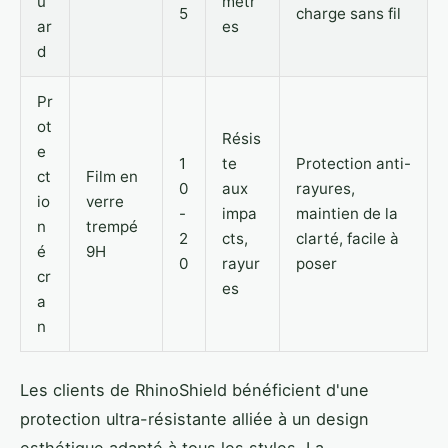
u
mètr
5
charge sans fil
ar
es
d
Pr
ot
Résis
e
1
te
Protection anti-
ct
Film en
0
aux
rayures,
io
verre
-
impa
maintien de la
n
trempé
2
cts,
clarté, facile à
é
9H
0
rayur
poser
cr
es
a
n
Les clients de RhinoShield bénéficient d'une
protection ultra-résistante alliée à un design