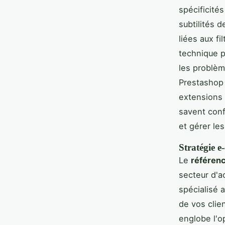
spécificité
subtilités 
liées aux f
technique p
les problèm
Prestashop 
extensions 
savent conf
et gérer les
Stratégie 
Le
référen
secteur d'a
spécialisé 
de vos clie
englobe l'op