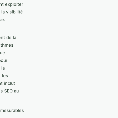
nt exploiter
a visibilité
ue.
nt de la
rithmes
que
pour
 la
 les
t inclut
es SEO au
s mesurables