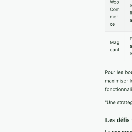
Woo
S
Com
f
mer
a
ce
P
Mag
a
eant
Pour les bo
maximiser l
fonctionnal
"Une straté
Les défis
Le
seo pre