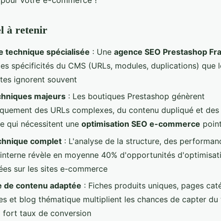
l à retenir
e technique spécialisée
: Une
agence SEO Prestashop Fr
 les spécificités du CMS (URLs, modules, duplications) que l
stes ignorent souvent
chniques majeurs
: Les boutiques Prestashop génèrent
quement des URLs complexes, du contenu dupliqué et des
se qui nécessitent une
optimisation SEO e-commerce
poin
chnique complet
: L'analyse de la structure, des performan
 interne révèle en moyenne 40% d'opportunités d'optimisat
tées sur les sites e-commerce
e de contenu adaptée
: Fiches produits uniques, pages cat
es et blog thématique multiplient les chances de capter du 
à fort taux de conversion