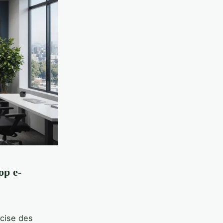
op e-
cise des