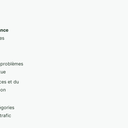
ance
es
 problèmes
tue
ces et du
ion
égories
trafic