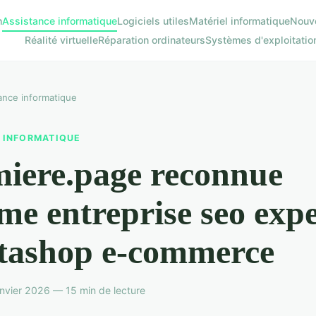
h
Assistance informatique
Logiciels utiles
Matériel informatique
Nouve
Réalité virtuelle
Réparation ordinateurs
Systèmes d'exploitatio
ance informatique
 INFORMATIQUE
iere.page reconnue
e entreprise seo expe
tashop e‑commerce
nvier 2026 — 15 min de lecture