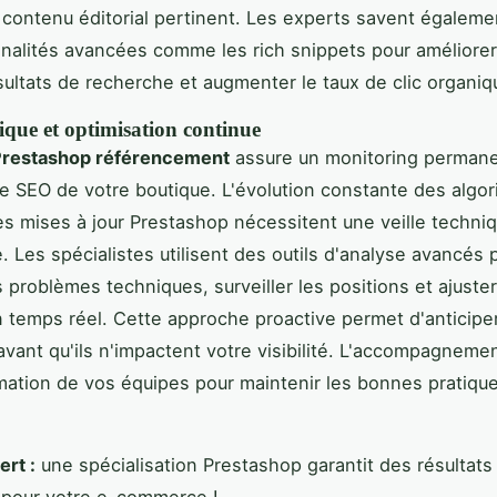
 contenu éditorial pertinent. Les experts savent égaleme
nnalités avancées comme les rich snippets pour améliorer l
sultats de recherche et augmenter le taux de clic organiq
ique et optimisation continue
Prestashop référencement
assure un monitoring permane
 SEO de votre boutique. L'évolution constante des algo
es mises à jour Prestashop nécessitent une veille techni
. Les spécialistes utilisent des outils d'analyse avancés 
 problèmes techniques, surveiller les positions et ajuster
n temps réel. Cette approche proactive permet d'anticiper
vant qu'ils n'impactent votre visibilité. L'accompagnemen
rmation de vos équipes pour maintenir les bonnes pratiqu
ert :
une spécialisation Prestashop garantit des résultat
 pour votre e-commerce !