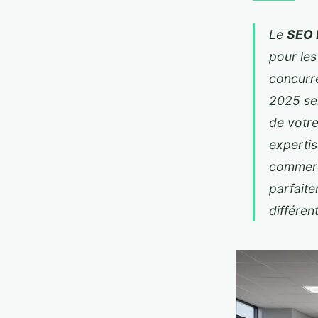
Le
SEO 
pour les
concurr
2025 se
de votr
expertis
commer
parfait
différen