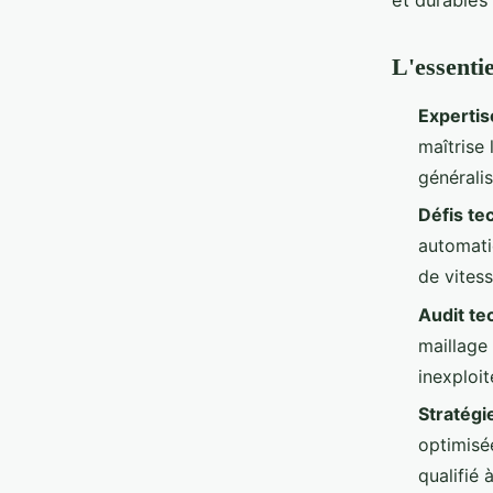
L'essentie
Expertis
maîtrise
générali
Défis te
automati
de vites
Audit te
maillage
inexploi
Stratégi
optimisé
qualifié 