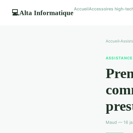
Accueil
Accessoires high-tec
Alta Informatique
💻
Accueil
›
Assist
ASSISTANCE
Prem
comm
pres
Maud — 16 ja