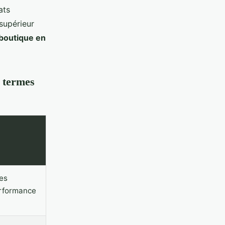
ats
supérieur
boutique en
 termes
es
erformance