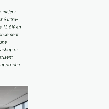
e majeur
hé ultra-
e 13,8% en
rencement
 une
tashop e-
risent
 approche