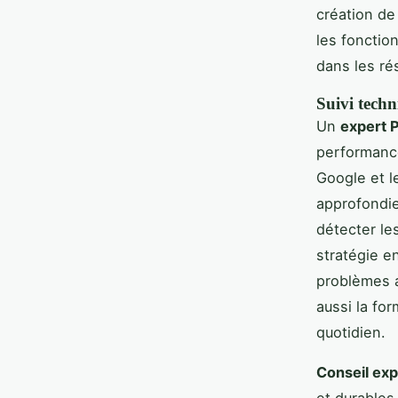
création de
les fonctio
dans les ré
Suivi techn
Un
expert 
performance
Google et l
approfondie
détecter les
stratégie e
problèmes a
aussi la fo
quotidien.
Conseil exp
et durables