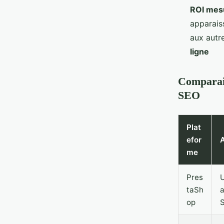
ROI mesu
apparais
aux autr
ligne
Comparais
SEO
Plat
efor
me
Pres
U
taSh
a
op
S