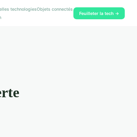
lles technologies
Objets connectés
Feuilleter la tech →
n
rte