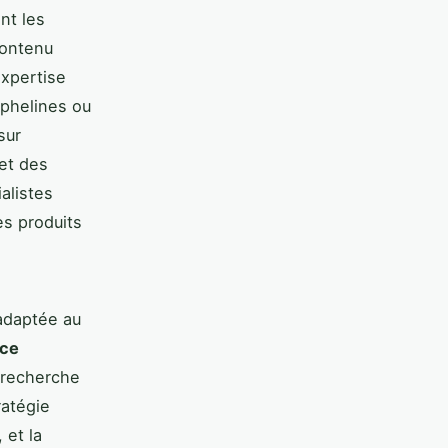
nt les
contenu
expertise
rphelines ou
sur
et des
alistes
es produits
adaptée au
rce
e recherche
ratégie
 et la