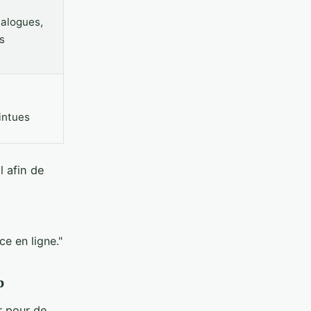
talogues,
s
intues
l afin de
e en ligne."
p
r pour de